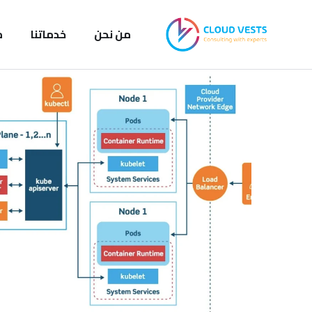
من نحن
خدماتنا
م
Omani Oil & Gas Leader –
AR
الأفكار
/
التحديث
/
التطوير
/
الهجرة