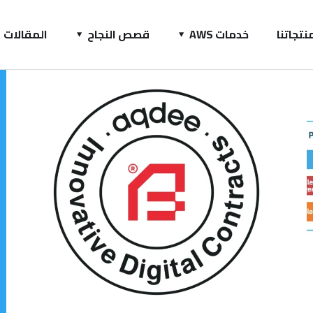
نتجاتنا
خدمات AWS
قصص النجاح
المقالات
Aqdee – AR
الأفكار
/
التصميم
/
الهجرة