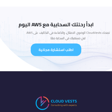
ابدأ رحلتك السحابية مع AWS اليوم
تمنحك CloudVests الوضوح، الامتثال، والكفاءة في التكاليف على AWS.
لنبنِ مستقبلك في السحابة معًا.
اطلب استشارة مجانية