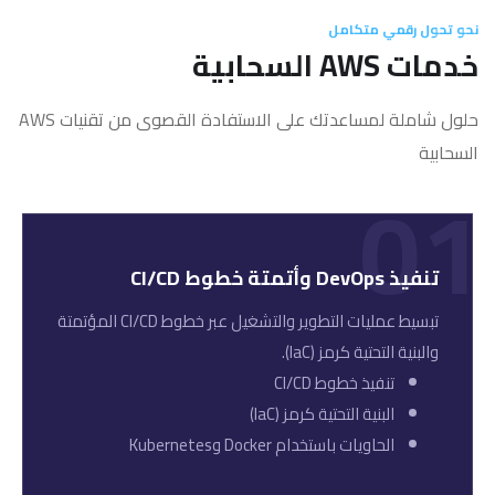
نحو تحول رقمي متكامل
خدمات AWS السحابية
حلول شاملة لمساعدتك على الاستفادة القصوى من تقنيات AWS
السحابية
01
تنفيذ DevOps وأتمتة خطوط CI/CD
تبسيط عمليات التطوير والتشغيل عبر خطوط CI/CD المؤتمتة
والبنية التحتية كرمز (IaC).
تنفيذ خطوط CI/CD
البنية التحتية كرمز (IaC)
الحاويات باستخدام Docker وKubernetes