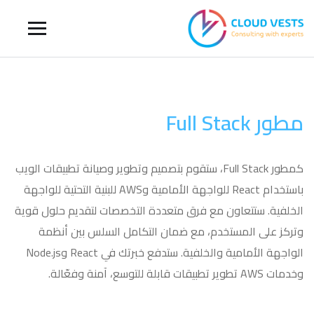
مطور Full Stack
كمطور Full Stack، ستقوم بتصميم وتطوير وصيانة تطبيقات الويب
باستخدام React للواجهة الأمامية وAWS للبنية التحتية للواجهة
الخلفية. ستتعاون مع فرق متعددة التخصصات لتقديم حلول قوية
وتركز على المستخدم، مع ضمان التكامل السلس بين أنظمة
الواجهة الأمامية والخلفية. ستدفع خبرتك في React وNode.js
وخدمات AWS تطوير تطبيقات قابلة للتوسع، آمنة وفعّالة.