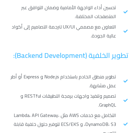
تحسين أداء الواجهة الأمامية وضمان التوافق عبر
المتصفحات المختلفة.
التعاون مع مصممي UX/UI لترجمة التصاميم إلى أكواد
عالية الجودة.
تطوير الخلفية (Backend Development):
تطوير منطق الخادم باستخدام Node.js و Express أو أطر
عمل مشابهة.
تصميم وتنفيذ واجهات برمجة التطبيقات RESTful و
GraphQL.
التكامل مع خدمات AWS مثل Lambda، API Gateway،
DynamoDB، S3، و ECS/EKS لتوفير حلول خلفية قابلة