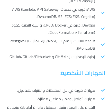
(REST/GraphQL).
AWS: خبرة في خدمات AWS (Lambda، API Gateway،
DynamoDB، S3، ECS/EKS، Cognito).
DevOps: خبرة في CI/CD، Docker، والبنية التحتية ككود
(CloudFormation/Terraform).
قاعدة البيانات: إلمام بـ SQL/NoSQL (مثل PostgreSQL،
MongoDB).
إدارة الإصدارات: إجادة Git و GitHub/GitLab/Bitbucket.
المهارات الشخصية:
مهارات قوية في حل المشكلات والانتباه للتفاصيل.
مهارات تواصل وعمل جماعي ممتازة.
القدرة على العمل بشكل مستقل وإدارة أولويات متعددة